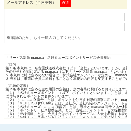
メールアドレス（半角英数）
※確認のため、もう一度入力してください。
「サービス対象 manaca」名鉄ミューズポイントサービス会員規約

（目的）

第１条 本規約は、名古屋鉄道株式会社（以下「当社」といいます。）が、当社の定め
その他当社が別に定める manaca（以下「サービス対象 manaca」と
２ 本規約に特に定めのない場合は、株式会社エムアイシーが定める「manaca 
３ 当社は、事前に会員に通知することなく本規約の内容を変更することができ
（用語の定義）

第２条 本規約に定める主な用語の定義は、次の各号に掲げるとおりとします。

（１）「名鉄ミューズポイント」（以下「ポイント」といいます。）とは、ポイ
に付与されるポイントの名称をいいます。

（２）「manacaID 番号」とは、ポイントを付与する際の識別に用いる、manac
（３）「MEITETSU μ's Card」とは、当社が、当社指定のクレジットカー
（４）「名鉄ミューズ manaca 加盟店」とは、当社と manaca 電子
（５）「ポイントサービス提携企業」とは、当社とポイントサービス提携契約を
（６）「登録情報」とは、会員またはポイントサービスに入会を希望する者が、
（７）「名鉄ミューズポイントサイト」とは、ポイントサービスに関して、当社
（８）「マイページ（会員サイト）」とは、名鉄ミューズポイントサイトより所
（９）「ジョイント登録」とは、会員が所持するサービス対象 manaca と MEITE